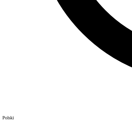
Polski