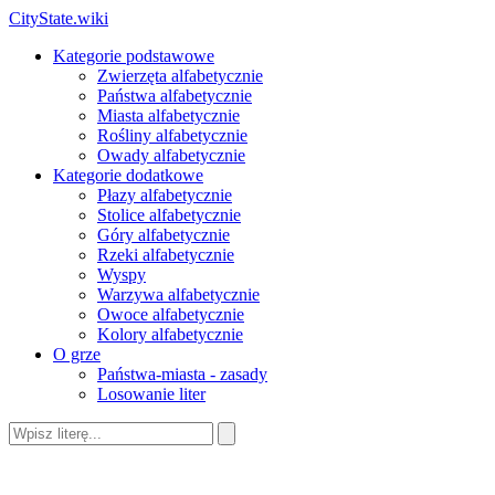
CityState.wiki
Kategorie podstawowe
Zwierzęta alfabetycznie
Państwa alfabetycznie
Miasta alfabetycznie
Rośliny alfabetycznie
Owady alfabetycznie
Kategorie dodatkowe
Płazy alfabetycznie
Stolice alfabetycznie
Góry alfabetycznie
Rzeki alfabetycznie
Wyspy
Warzywa alfabetycznie
Owoce alfabetycznie
Kolory alfabetycznie
O grze
Państwa-miasta - zasady
Losowanie liter