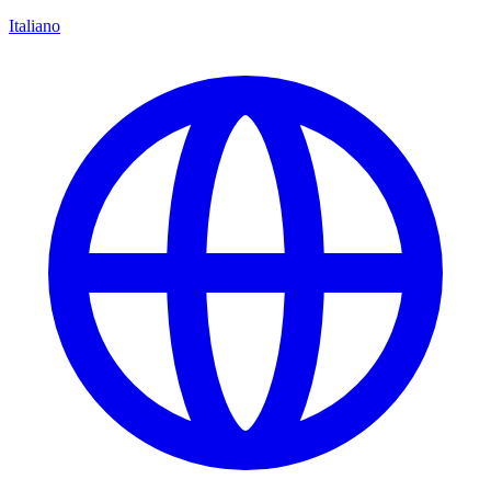
Italiano