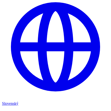
Slovenský