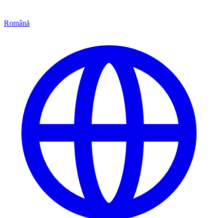
Română