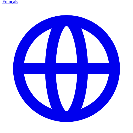
Français