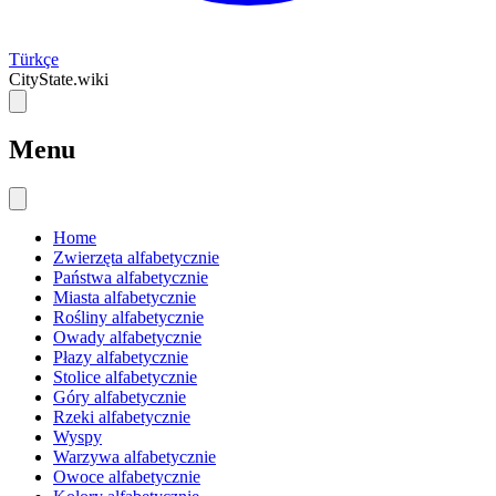
Türkçe
CityState.wiki
Menu
Home
Zwierzęta alfabetycznie
Państwa alfabetycznie
Miasta alfabetycznie
Rośliny alfabetycznie
Owady alfabetycznie
Płazy alfabetycznie
Stolice alfabetycznie
Góry alfabetycznie
Rzeki alfabetycznie
Wyspy
Warzywa alfabetycznie
Owoce alfabetycznie