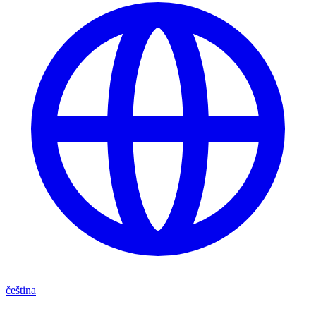
čeština