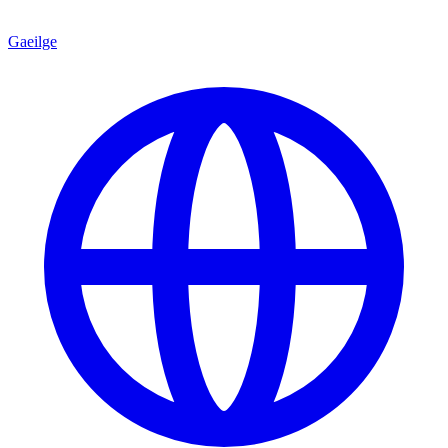
Gaeilge