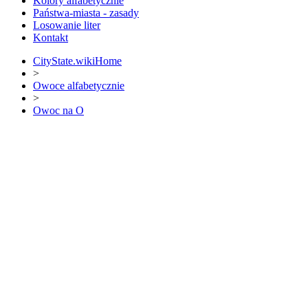
Kolory alfabetycznie
Państwa-miasta - zasady
Losowanie liter
Kontakt
CityState.wiki
Home
>
Owoce alfabetycznie
>
Owoc na O