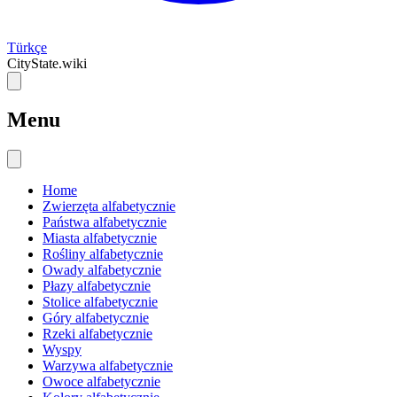
Türkçe
CityState.wiki
Menu
Home
Zwierzęta alfabetycznie
Państwa alfabetycznie
Miasta alfabetycznie
Rośliny alfabetycznie
Owady alfabetycznie
Płazy alfabetycznie
Stolice alfabetycznie
Góry alfabetycznie
Rzeki alfabetycznie
Wyspy
Warzywa alfabetycznie
Owoce alfabetycznie