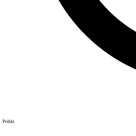
Polski