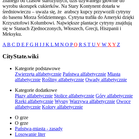
znanego od czasów starożytnych, dziś używanego głównie do
wyrobu skorupek cukierków. Na Stary Kontynent dotarła w
średniowieczu – uważa się, że arabscy ​​kupcy przywozili cytryny
do basenu Morza Śródziemnego. Cytryna trafiła do Ameryki dzięki
Krzysztofowi Kolumbowi. Największe plantacje cytryny znajdują
się w Stanach Zjednoczonych, Włoszech, Grecji, Hiszpanii i
Meksyku.
A
B
C
D
E
F
G
H
I
J
K
L
M
N
O
P
Q
R
S
T
U
V
W
X
Y
Z
CityState.wiki
Kategorie podstawowe
Zwierzęta alfabetycznie
Państwa alfabetycznie
Miasta
alfabetycznie
Rośliny alfabetycznie
Owady alfabetycznie
Kategorie dodatkowe
Płazy alfabetycznie
Stolice alfabetycznie
Góry alfabetycznie
Rzeki alfabetycznie
Wyspy
Warzywa alfabetycznie
Owoce
alfabetycznie
Kolory alfabetycznie
O grze
O grze
Państwa-miasta - zasady
Losowanie liter