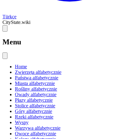
Türkçe
CityState.wiki
Menu
Home
Zwierzęta alfabetycznie
Państwa alfabetycznie
Miasta alfabetycznie
Rośliny alfabetycznie
Owady alfabetycznie
Płazy alfabetycznie
Stolice alfabetycznie
Góry alfabetycznie
Rzeki alfabetycznie
Wyspy
Warzywa alfabetycznie
Owoce alfabetycznie