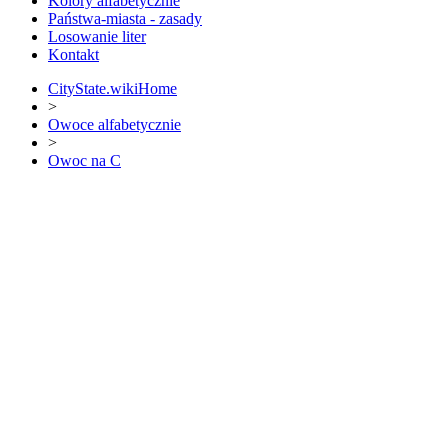
Kolory alfabetycznie
Państwa-miasta - zasady
Losowanie liter
Kontakt
CityState.wiki
Home
>
Owoce alfabetycznie
>
Owoc na C