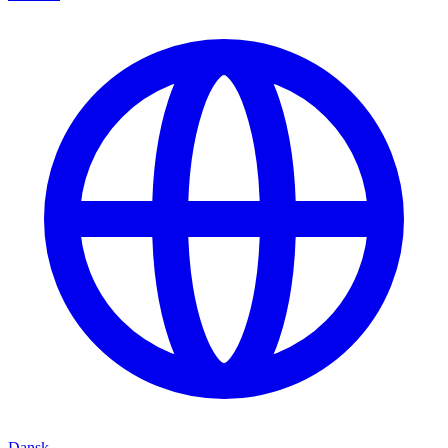
Dansk