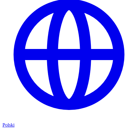
Polski