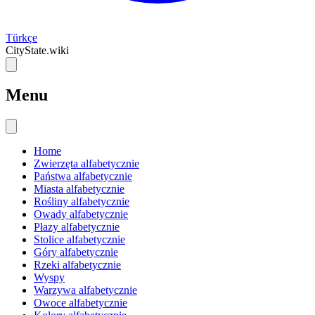
Türkçe
CityState.wiki
Menu
Home
Zwierzęta alfabetycznie
Państwa alfabetycznie
Miasta alfabetycznie
Rośliny alfabetycznie
Owady alfabetycznie
Płazy alfabetycznie
Stolice alfabetycznie
Góry alfabetycznie
Rzeki alfabetycznie
Wyspy
Warzywa alfabetycznie
Owoce alfabetycznie