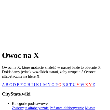
Owoc na X
Owoc na X, które możecie znaleźć w naszej bazie to obecnie 0.
Dokładamy jednak wszelkich starań, żeby uzupełnić Owoce
alfabetycznie na literę X.
A
B
C
D
E
F
G
H
I
J
K
L
M
N
O
P
Q
R
S
T
U
V
W
X
Y
Z
CityState.wiki
Kategorie podstawowe
Zwierzęta alfabetycznie
Państwa alfabetycznie
Miasta